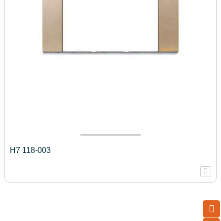
H7 118-003