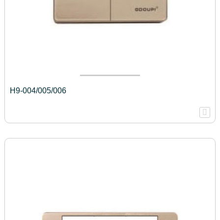
H9-004/005/006